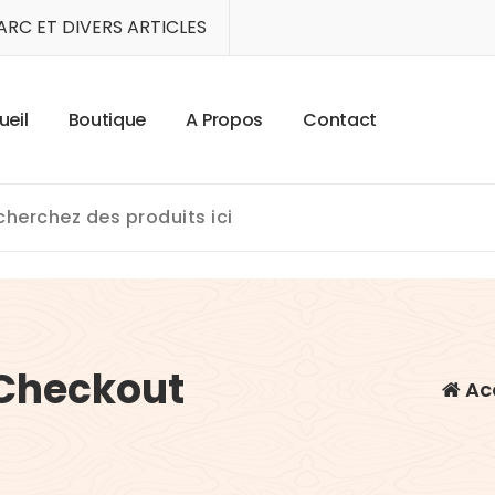
'ARC ET DIVERS ARTICLES
u
e
i
l
B
o
u
t
i
q
u
e
A
P
r
o
p
o
s
C
o
n
t
a
c
t
 Checkout
Ac