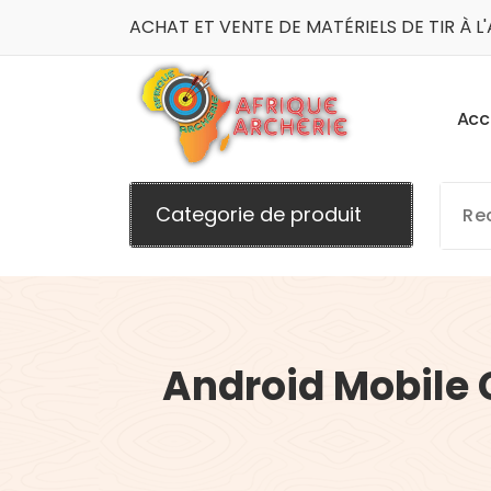
Aller
ACHAT ET VENTE DE MATÉRIELS DE TIR À L
au
contenu
A
c
c
La boutique du tir à l'arc
Categorie de produit
Android Mobile