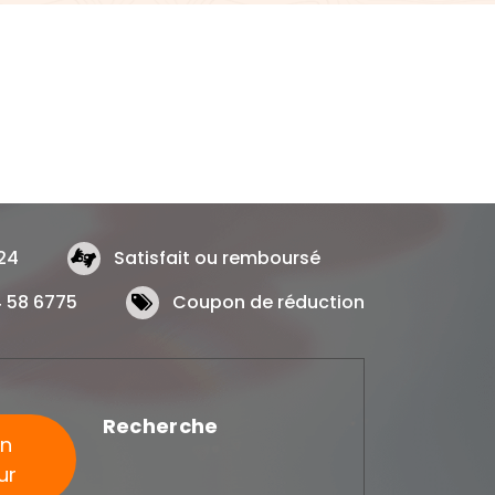
24
Satisfait ou remboursé
 58 6775
Coupon de réduction
Recherche
on
ur